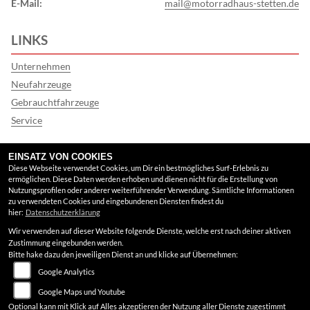
E-Mail:
mail@motorradhaus-stetten.de
LINKS
Unternehmen
Neufahrzeuge
Gebrauchtfahrzeuge
Service
FINDEN SIE UNS
EINSATZ VON COOKIES
Diese Webseite verwendet Cookies, um Dir ein bestmögliches Surf-Erlebnis zu
ermöglichen. Diese Daten werden erhoben und dienen nicht für die Erstellung von
Google Maps
Nutzungsprofilen oder anderer weiterführender Verwendung. Sämtliche Informationen
zu verwendeten Cookies und eingebundenen Diensten findest du
hier:
Datenschutzerklärung
RECHTLICHES
Wir verwenden auf dieser Website folgende Dienste, welche erst nach deiner aktiven
Zustimmung eingebunden werden.
AGB
Bitte hake dazu den jeweiligen Dienst an und klicke auf Übernehmen:
Google Analytics
Impressum
Google Maps und Youtube
Datenschutz
Optional kann mit Klick auf Alles akzeptieren der Nutzung aller Dienste zugestimmt